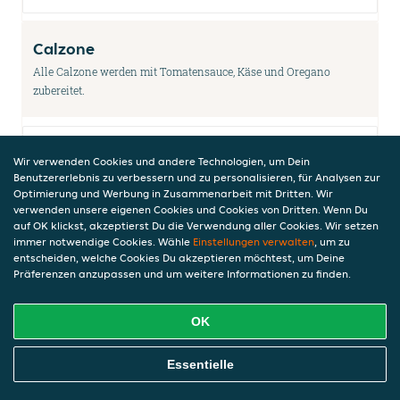
Calzone
Alle Calzone werden mit Tomatensauce, Käse und Oregano
zubereitet.
Calzone 3
Wir verwenden Cookies und andere Technologien, um Dein
Benutzererlebnis zu verbessern und zu personalisieren, für Analysen zur
mit Dönerfleisch, Weißkraut, Rotkraut und
Optimierung und Werbung in Zusammenarbeit mit Dritten. Wir
Zwiebeln
verwenden unsere eigenen Cookies und Cookies von Dritten. Wenn Du
7,00 €
auf OK klickst, akzeptierst Du die Verwendung aller Cookies. Wir setzen
immer notwendige Cookies. Wähle
Einstellungen verwalten
, um zu
entscheiden, welche Cookies Du akzeptieren möchtest, um Deine
Präferenzen anzupassen und um weitere Informationen zu finden.
Calzone 4
OK
mit Gyros, Zwiebeln, Paprika und
Champignons
Online Essen Bestellen
6,50 €
Essentielle