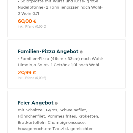
• Salatplatte mit Wurst und Käse• große
Nudelpfanne• 2 Familienpizzen nach Wahl•
2 Wein 0,7l
60,00 €
inkl. Pfand (0,00 €)
Familien-Pizza Angebot
• Familien-Pizza (46cm x 33cm) nach Wahl•
Himalaja Salat• 1 Getränk 1,0l nach Wahl
20,99 €
inkl. Pfand (0,00 €)
Feier Angebot
mit Schnitzel, Gyros, Schweinefilet,
Hähnchenfilet, Pommes frites, Kroketten,
Bratkartoffeln, Champignonsauce,
hausgemachtem Tzatziki, gemischter