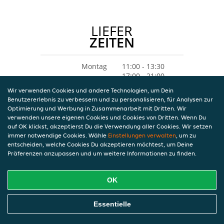
LIEFER
ZEITEN
Montag
11:00 - 13:30
17:00 - 21:00
Dienstag
11:00 - 13:30
Wir verwenden Cookies und andere Technologien, um Dein
17:00 - 21:00
Benutzererlebnis zu verbessern und zu personalisieren, für Analysen zur
Mittwoch
11:00 - 13:30
Optimierung und Werbung in Zusammenarbeit mit Dritten. Wir
17:00 - 21:00
verwenden unsere eigenen Cookies und Cookies von Dritten. Wenn Du
Donnerstag
11:00 - 13:30
auf OK klickst, akzeptierst Du die Verwendung aller Cookies. Wir setzen
17:00 - 21:00
immer notwendige Cookies. Wähle
Einstellungen verwalten
, um zu
Freitag
11:00 - 13:30
entscheiden, welche Cookies Du akzeptieren möchtest, um Deine
17:00 - 21:00
Präferenzen anzupassen und um weitere Informationen zu finden.
Samstag
16:00 - 21:00
Sonntag
16:00 - 21:00
OK
Essentielle